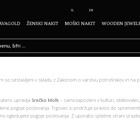
SL
EN
AVAGOLD
ŽENSKI NAKIT
MOŠKI NAKIT
WOODEN JEWEL
com so sestavljeni v skladu z Zakonom o varstvu potrošnikov in na
katero upravlja
Srečko Molk
– samozaposleni v kulturi, oblikovalec
edene pogoje poslovanja. Trgovec si pridržuje pravico do spremem
no ogledujete pogoje poslovanja. Z uporabo spletne strani izrazite