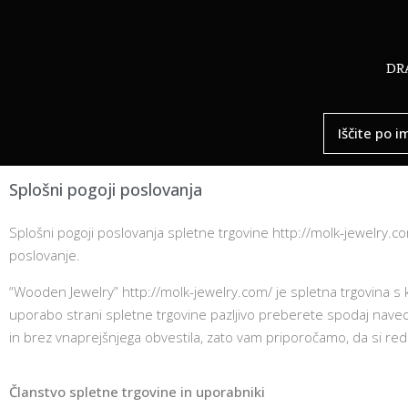
DR
Splošni pogoji poslovanja
Splošni pogoji poslovanja spletne trgovine http://molk-jewelry.
poslovanje.
“Wooden Jewelry” http://molk-jewelry.com/ je spletna trgovina s 
uporabo strani spletne trgovine pazljivo preberete spodaj nav
in brez vnaprejšnjega obvestila, zato vam priporočamo, da si red
Članstvo spletne trgovine in uporabniki