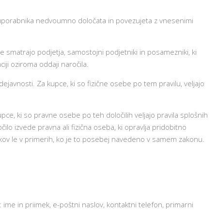
lo uporabnika nedvoumno določata in povezujeta z vnesenimi
 smatrajo podjetja, samostojni podjetniki in posamezniki, ki
iji oziroma oddaji naročila.
dejavnosti. Za kupce, ki so fizične osebe po tem pravilu, veljajo
pce, ki so pravne osebe po teh določilih veljajo pravila splošnih
čilo izvede pravna ali fizična oseba, ki opravlja pridobitno
nikov le v primerih, ko je to posebej navedeno v samem zakonu.
ime in priimek, e-poštni naslov, kontaktni telefon, primarni