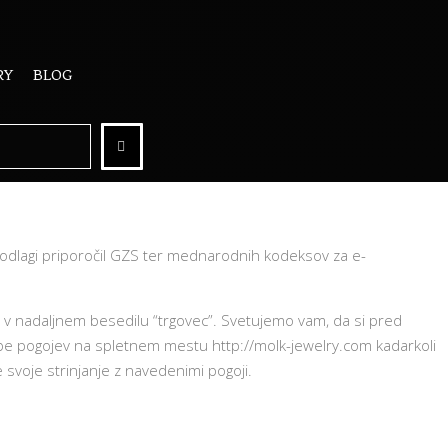
RY
BLOG
 podlagi priporočil GZS ter mednarodnih kodeksov za e-
, v nadaljnem besedilu “trgovec”. Svetujemo vam, da si pred
be pogojev na spletnem mestu http://molk-jewelry.com kadarkoli
 svoje strinjanje z navedenimi pogoji.