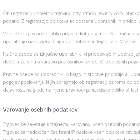
Ob registraciji v spletno trgovino http://molk-jewelry.com obis
podatki. Z registracijo obiskovalec postane uporabnik in pridobi
V spletno trgovino se lahko prijavite kot posameznik – fizična o
uporabljajo nakupljeno blago v pridobitveni dejavnosti. Možnost iz
Fizične osebe so izključno uporabniki, ki pridobivajo in uporablja
določila Zakona o varstvu potrošnikov ter določila splošnih pogo
Pravne osebe so uporabniki, ki blago in storitve pridobijo ali upo
pogojev poslovanja, ki jih sprejmejo ob registraciji oziroma ob odd
dejavnost, ne glede na njeno pravnoorganizacijsko obliko ali las
Varovanje osebnih podatkov
Trgovec se zavezuje k trajnemu varovanju vseh osebnih podatk
Trgovec za nedoločen čas hrani IP naslove vseh obiskovalcev splet
naslov in naslove za dostavo, državo prebivališča, čas in datum r