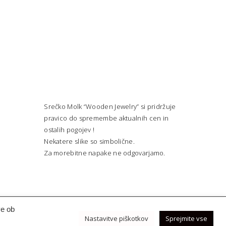
Srečko Molk “Wooden Jewelry” si pridržuje
pravico do spremembe aktualnih cen in
ostalih pogojev !
Nekatere slike so simbolične.
Za morebitne napake ne odgovarjamo.
ve ob
Nastavitve piškotkov
Sprejmite vse