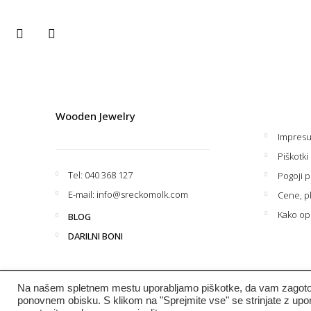
Wooden Jewelry
Impres
Piškotki
Tel: 040 368 127
Pogoji p
E-mail: info@sreckomolk.com
Cene, pl
Kako op
BLOG
DARILNI BONI
Na našem spletnem mestu uporabljamo piškotke, da vam zagotovi
© 2022 Wooden Jewelry | wizart.si
ponovnem obisku. S klikom na "Sprejmite vse" se strinjate z up