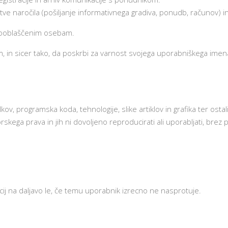
ve naročila (pošiljanje informativnega gradiva, ponudb, računov) 
pooblaščenim osebam.
in sicer tako, da poskrbi za varnost svojega uporabniškega imena 
lkov, programska koda, tehnologije, slike artiklov in grafika ter os
skega prava in jih ni dovoljeno reproducirati ali uporabljati, bre
ij na daljavo le, če temu uporabnik izrecno ne nasprotuje.