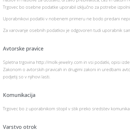
Trgovec bo osebne podatke uporabil izključno za potrebe izpolnit
Uporabnikovi podatki v nobenem primeru ne bodo predani ne
Za varovanje osebnih podatkov je odgovoren tudi uporabnik sam, 
Avtorske pravice
Spletna trgovina http://molk-jewelry.com in vsi podatki, opisi izde
Zakonom o avtorskih pravicah in drugimi zakoni in uredbami avtor
podjetij so v njihovi lasti.
Komunikacija
Trgovec bo z uporabnikom stopil v stik preko sredstev komunikac
Varstvo otrok