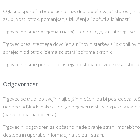
Oglasna sporočila bodo jasno razvidna (upoštevajoč starost) in j
zaupljivosti otrok, pomanjkanja izkušenj ali občutka lojalnosti.
Trgovec ne sme sprejemati naročila od nekoga, za katerega ve ali 
Trgovec brez izrecnega dovoljenja njihovih staršev ali skrbnikov
sprejetih od otrok, izjema so starši oziroma skrbniki.
Trgovec ne sme ponujati prostega dostopa do izdelkov ali storitev
Odgovornost
Trgovec se trudi po svojih najboljših močeh, da bi posredoval toč
nobene odškodninske ali druge odgovornosti za napake v vsebinah 
(barve, dodatna oprema).
Trgovec ni odgovoren za občasno nedelovanje strani, morebitno 
dostopa in uporabe informacij na spletni strani.