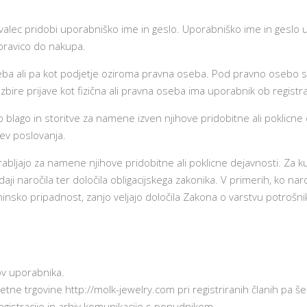
kovalec pridobi uporabniško ime in geslo. Uporabniško ime in ges
 pravico do nakupa.
seba ali pa kot podjetje oziroma pravna oseba. Pod pravno osebo se
bire prijave kot fizična ali pravna oseba ima uporabnik ob registrac
jo blago in storitve za namene izven njihove pridobitne ali poklicne 
jev poslovanja.
rabljajo za namene njihove pridobitne ali poklicne dejavnosti. Za ku
aji naročila ter določila obligacijskega zakonika. V primerih, ko naro
tninsko pripadnost, zanjo veljajo določila Zakona o varstvu potroš
ov uporabnika.
ne trgovine http://molk-jewelry.com pri registriranih članih pa še: 
egistracije in arhiv komunikacije s ponudnikom.