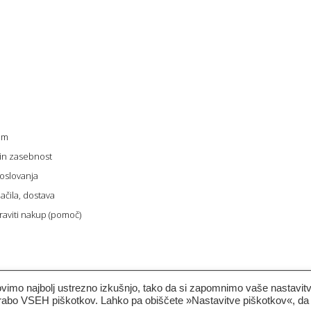
um
 in zasebnost
oslovanja
ačila, dostava
raviti nakup (pomoč)
mo najbolj ustrezno izkušnjo, tako da si zapomnimo vaše nastavit
orabo VSEH piškotkov. Lahko pa obiščete »Nastavitve piškotkov«, da