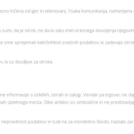
asno ločena od iger in tekmovanj. Vsaka komunikacija, namenjena o
sumi, da je otrok, ne da bi zato imel izrecnega dovoljenja njegovih 
 ne sme sprejemati kakršnihkoli osebnih podatkov, ki zadevajo otrok
, ki so škodljive za otroke.
ne informacije o izdelkih, cenah in zalogi. Vendar pa trgovec ne da
spletnega mesta. Slike artiklov so simbolične in ne predstavljajo
nepravilnost podatkov in tudi ne za morebitno škodo, nastalo zar